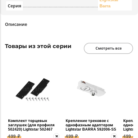
Серия
Barra
Описание
Товары из этой серии
Смотреть все
Комплект торцевых
Крепление трековое с
Крепле
заглушек (для профиля
однофазным адаптером
однофа
502420) Lightstar 502467
Lightstar BARRA 592006-SS
Lightst
499 ₽
499 ₽
499 ₽