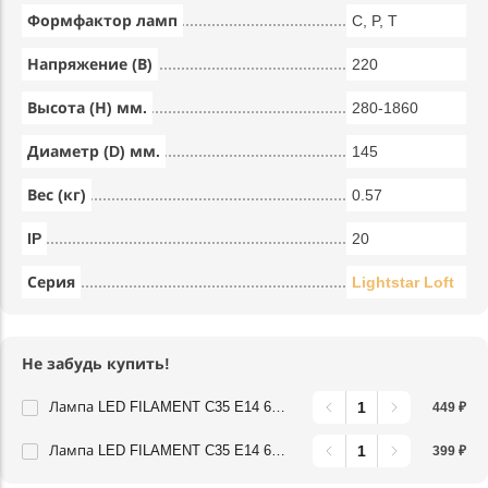
Формфактор ламп
C, P, T
Напряжение (В)
220
Высота (Н) мм.
280-1860
Диаметр (D) мм.
145
Вес (кг)
0.57
IP
20
Серия
Lightstar Loft
Не забудь купить!
Лампа LED FILAMENT C35 E14 6W 220V 3000K 360G CL Lightstar 933702
449 ₽
Лампа LED FILAMENT C35 E14 6W 220V 4000K 360G CL Lightstar 933704
399 ₽