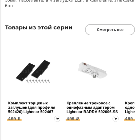
30мм. Рассеиватель и заглушки 2шт. в комплекте. Упаковка
6шт.
Товары из этой серии
Смотреть все
Комплект торцевых
Крепление трековое с
Крепле
заглушек (для профиля
однофазным адаптером
однофа
502420) Lightstar 502467
Lightstar BARRA 592006-SS
Lightst
499 ₽
499 ₽
499 ₽