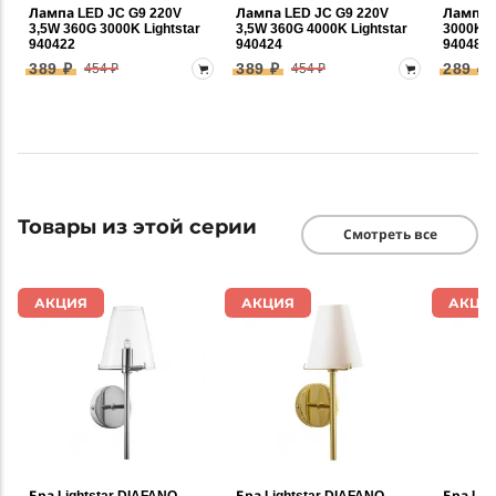
Лампа LED JC G9 220V
Лампа LED JC G9 220V
Лампа 
3,5W 360G 3000K Lightstar
3,5W 360G 4000K Lightstar
3000K 3
940422
940424
940482
389 ₽
389 ₽
289 ₽
454 ₽
454 ₽
Товары из этой серии
Смотреть все
АКЦИЯ
АКЦИЯ
АКЦИ
Бра Lightstar DIAFANO
Бра Lightstar DIAFANO
Бра Lig