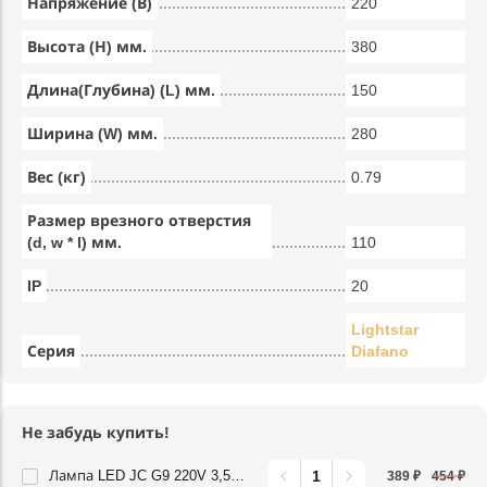
Напряжение (В)
220
Высота (Н) мм.
380
Длина(Глубина) (L) мм.
150
Ширина (W) мм.
280
Вес (кг)
0.79
Размер врезного отверстия
(d, w * l) мм.
110
IP
20
Lightstar
Серия
Diafano
Не забудь купить!
Лампа LED JC G9 220V 3,5W 360G 3000K Lightstar 940422
389 ₽
454 ₽