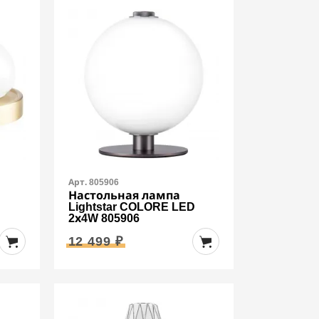
Арт. 805906
Настольная лампа
D
Lightstar COLORE LED
2х4W 805906
12 499 ₽