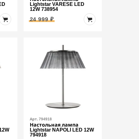
ED
Lightstar VARESE LED
12W 738954
24 999 ₽
Арт. 794918
Настольная лампа
 12W
Lightstar NAPOLI LED 12W
794918