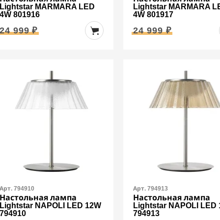
Lightstar MARMARA LED
Lightstar MARMARA L
4W 801916
4W 801917
24 999 ₽
24 999 ₽
Арт. 794910
Арт. 794913
Настольная лампа
Настольная лампа
Lightstar NAPOLI LED 12W
Lightstar NAPOLI LED
794910
794913