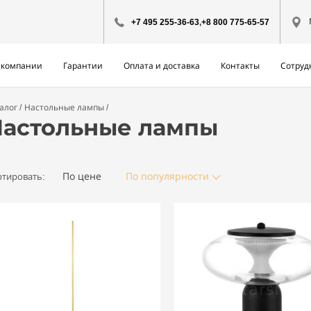
+7 495 255-36-63
,
+8 800 775-65-57
 компании
Гарантии
Оплата и доставка
Контакты
Сотруд
алог
Настольные лампы
астольные лампы
По цене
По популярности
ртировать: