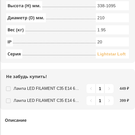
Высота (Н) мм.
338-1095
Диаметр (D) мм.
210
Вес (кг)
1.95
IP
20
Серия
Lightstar Loft
Не забудь купить!
Лампа LED FILAMENT C35 E14 6W 220V 3000K 360G CL Lightstar 933702
449 ₽
Лампа LED FILAMENT C35 E14 6W 220V 4000K 360G CL Lightstar 933704
399 ₽
Описание