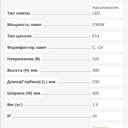
Накаливания,
Тип лампы
LED
Мощность ламп
2*60W
Тип цоколя
E14
Формфактор ламп
C, CA
Напряжение (В)
220
Высота (Н) мм.
300
Длина(Глубина) (L) мм.
230
Ширина (W) мм.
400
Вес (кг)
1.6
IP
20
Osgona