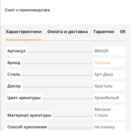
Снят с производства
Характеристики
Оплата и доставка
Гарантии
Обме
Артикул
881620
Бренд
Osgona
Стиль
Арт-Деко
Декор
Хрусталь
Цвет арматуры
Хром/Белый
Металл/
Материал арматуры
Стекло
Способ крепления
На планку