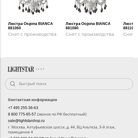
Люстра Osgona BIANCA
Люстра Osgona BIANCA
Люстра
881060
881080
881100
Снят с производства
Снят с производства
Снят 
Контактная информация
+7 495 255-36-63
8 800 775-65-57
(звонок по РФ бесплатный)
sale@lightstarshop.ru
г. Москва, Алтуфьевское шоссе, д. 44, БЦ Альтеза, 3-й этаж,
помещение 4