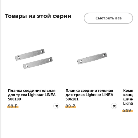
Товары из этой серии
Смотреть все
Планка соединительная
Планка соединительная
Компле
для трека Lightstar LINEA
для трека Lightstar LINEA
концев
506180
506181
шинопр
Lightst
99 ₽
99 ₽
299 ₽