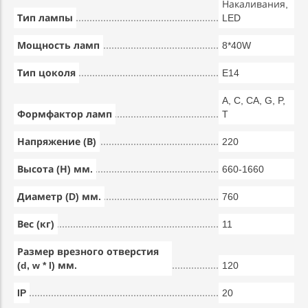
Накаливания,
Тип лампы
LED
Мощность ламп
8*40W
Тип цоколя
E14
A, C, CA, G, P,
Формфактор ламп
T
Напряжение (В)
220
Высота (Н) мм.
660-1660
Диаметр (D) мм.
760
Вес (кг)
11
Размер врезного отверстия
(d, w * l) мм.
120
IP
20