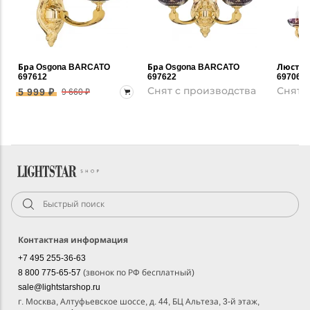
Бра Osgona BARCATO
Бра Osgona BARCATO
Люстра
697612
697622
697062
Снят с производства
Снят 
5 999 ₽
9 660 ₽
Контактная информация
+7 495 255-36-63
8 800 775-65-57
(звонок по РФ бесплатный)
sale@lightstarshop.ru
г. Москва, Алтуфьевское шоссе, д. 44, БЦ Альтеза, 3-й этаж,