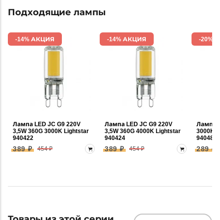
Подходящие лампы
-14% АКЦИЯ
-14% АКЦИЯ
-20% 
Лампа LED JC G9 220V
Лампа LED JC G9 220V
Лампа 
3,5W 360G 3000K Lightstar
3,5W 360G 4000K Lightstar
3000K 3
940422
940424
940482
389 ₽
389 ₽
289 ₽
454 ₽
454 ₽
Товары из этой серии