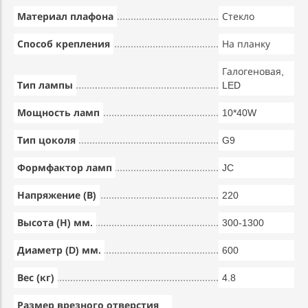
Материал плафона
Стекло
Способ крепления
На планку
Галогеновая,
Тип лампы
LED
Мощность ламп
10*40W
Тип цоколя
G9
Формфактор ламп
JC
Напряжение (В)
220
Высота (Н) мм.
300-1300
Диаметр (D) мм.
600
Вес (кг)
4.8
Размер врезного отверстия