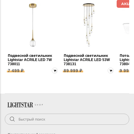
АКЦИ
Подвесной светильник
Подвесной светильник
Потоло
Lightstar ACRILE LED 7W
Lightstar ACRILE LED 53W
Lightst
738011
738131
738043
7 499 ₽
89 999 ₽
9 999 