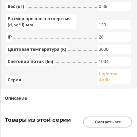
Вес (кг)
0.85
Размер врезного отверстия
(d, w * l) мм.
120
IP
20
Цветовая температура (К)
3000
Световой поток (lm)
1034
Lightstar
Серия
Acrile
Описание
Товары из этой серии
Смотреть все