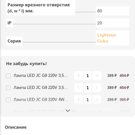
Размер врезного отверстия
(d, w * l) мм.
80
IP
20
Lightstar
Серия
Cubo
Не забудь купить!
Лампа LED JC G9 220V 3,5W 360G 3000K Lightstar 940422
389 ₽
454 ₽
Лампа LED JC G9 220V 3,5W 360G 4000K Lightstar 940424
389 ₽
454 ₽
Лампа LED JC G9 220V 4W 3000K 360G FR Lightstar 940482
289 ₽
365 ₽
Лампа LED JC G9 220V 4W 4000K 360G FR Lightstar 940484
359 ₽
Описание