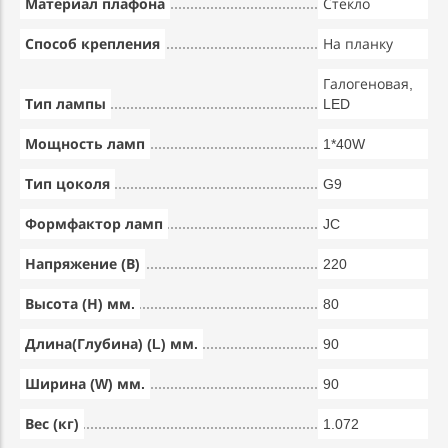
Материал плафона
Стекло
Способ крепления
На планку
Галогеновая,
Тип лампы
LED
Мощность ламп
1*40W
Тип цоколя
G9
Формфактор ламп
JC
Напряжение (В)
220
Высота (Н) мм.
80
Длина(Глубина) (L) мм.
90
Ширина (W) мм.
90
Вес (кг)
1.072