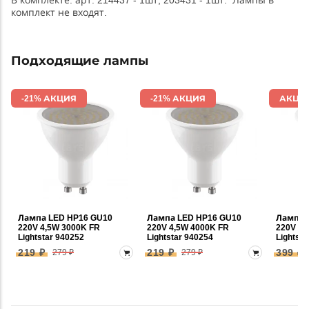
В комплекте: арт. 214437 - 1шт, 203431 - 1шт. Лампы в
комплект не входят.
Подходящие лампы
-21% АКЦИЯ
-21% АКЦИЯ
АКЦИ
Лампа LED HP16 GU10
Лампа LED HP16 GU10
Лампа 
220V 4,5W 3000K FR
220V 4,5W 4000K FR
220V 6,
Lightstar 940252
Lightstar 940254
Lightsta
219 ₽
219 ₽
399 ₽
279 ₽
279 ₽