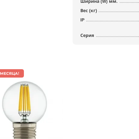
Ширина (W) мм.
Вес (кг)
IP
Серия
 МЕСЯЦА!