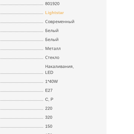
801920
Lightstar
Современный
Белый
Белый
Металл
Стекло
Накаливания,
LED
1*40W
E27
C, P
220
320
150