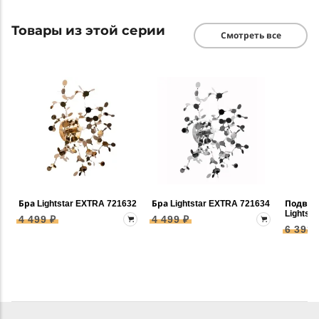
Товары из этой серии
Смотреть все
Бра Lightstar EXTRA 721632
Бра Lightstar EXTRA 721634
Подвес
Lightst
4 499 ₽
4 499 ₽
6 398 