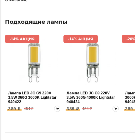
Подходящие лампы
-14% АКЦИЯ
-14% АКЦИЯ
-20% 
Лампа LED JC G9 220V
Лампа LED JC G9 220V
Лампа 
3,5W 360G 3000K Lightstar
3,5W 360G 4000K Lightstar
3000K 3
940422
940424
940482
389 ₽
389 ₽
289 ₽
454 ₽
454 ₽