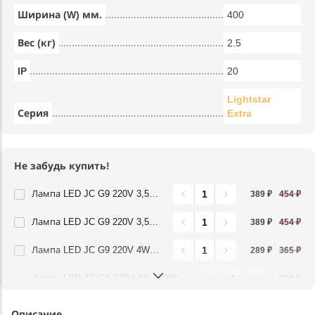
Ширина (W) мм.
400
Вес (кг)
2.5
IP
20
Lightstar
Серия
Extra
Не забудь купить!
Лампа LED JC G9 220V 3,5W 360G 3000K Lightstar 940422
389 ₽
454 ₽
Лампа LED JC G9 220V 3,5W 360G 4000K Lightstar 940424
389 ₽
454 ₽
Лампа LED JC G9 220V 4W 3000K 360G FR Lightstar 940482
289 ₽
365 ₽
Лампа LED JC G9 220V 4W 4000K 360G FR Lightstar 940484
359 ₽
Описание