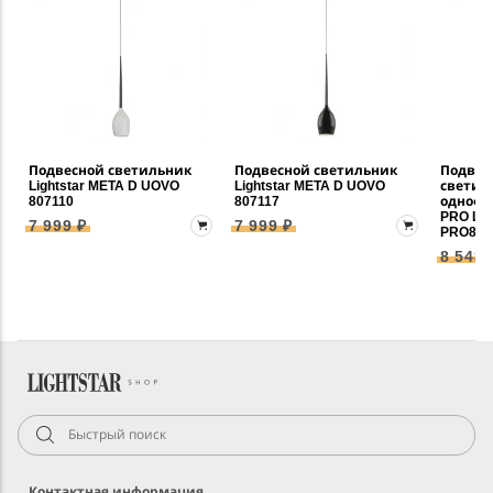
Подвесной светильник
Подвесной светильник
Подвес
Lightstar META D UOVO
Lightstar META D UOVO
светил
807110
807117
однофа
PRO Lig
7 999 ₽
7 999 ₽
PRO807
8 548 
Контактная информация