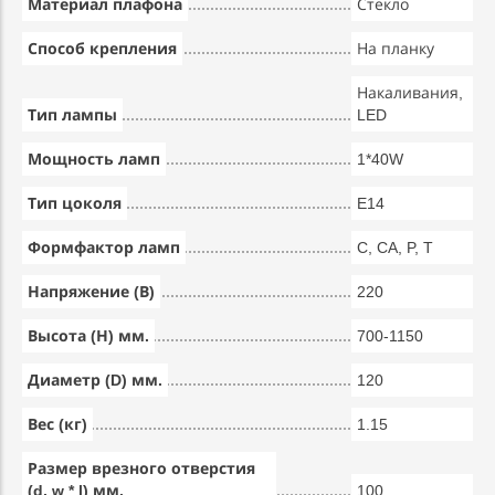
Материал плафона
Стекло
Способ крепления
На планку
Накаливания,
Тип лампы
LED
Мощность ламп
1*40W
Тип цоколя
E14
Формфактор ламп
C, CA, P, T
Напряжение (В)
220
Высота (Н) мм.
700-1150
Диаметр (D) мм.
120
Вес (кг)
1.15
Размер врезного отверстия
(d, w * l) мм.
100