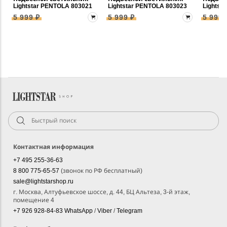
Lightstar PENTOLA 803021
Lightstar PENTOLA 803023
Lightst
5 999 ₽
5 999 ₽
5 999 
Контактная информация
+7 495 255-36-63
8 800 775-65-57
(звонок по РФ бесплатный)
sale@lightstarshop.ru
г. Москва, Алтуфьевское шоссе, д. 44, БЦ Альтеза, 3-й этаж,
помещение 4
+7 926 928-84-83
WhatsApp
/
Viber
/
Telegram