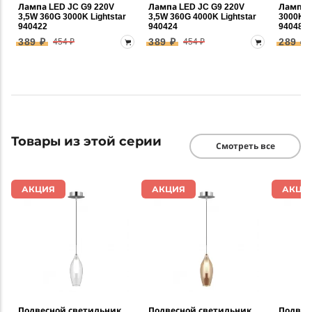
Лампа LED JC G9 220V
Лампа LED JC G9 220V
Лампа 
3,5W 360G 3000K Lightstar
3,5W 360G 4000K Lightstar
3000K 3
940422
940424
940482
389 ₽
389 ₽
289 ₽
454 ₽
454 ₽
Товары из этой серии
Смотреть все
АКЦИЯ
АКЦИЯ
АКЦИ
Подвесной светильник
Подвесной светильник
Подвес