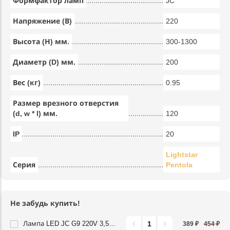
Формфактор ламп
JC
Напряжение (В)
220
Высота (Н) мм.
300-1300
Диаметр (D) мм.
200
Вес (кг)
0.95
Размер врезного отверстия
(d, w * l) мм.
120
IP
20
Lightstar
Серия
Pentola
Не забудь купить!
Лампа LED JC G9 220V 3,5W 360G 3000K Lightstar 940422
389 ₽
454 ₽