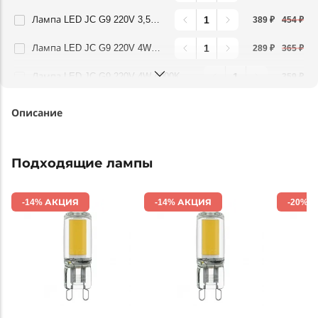
Лампа LED JC G9 220V 3,5W 360G 4000K Lightstar 940424
389 ₽
454 ₽
Лампа LED JC G9 220V 4W 3000K 360G FR Lightstar 940482
289 ₽
365 ₽
Лампа LED JC G9 220V 4W 4000K 360G FR Lightstar 940484
359 ₽
Описание
Подходящие лампы
-14% АКЦИЯ
-14% АКЦИЯ
-20% 