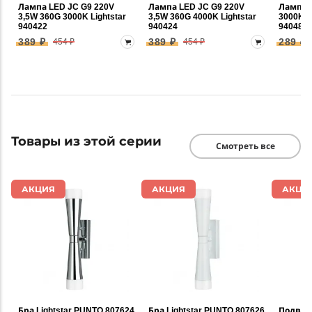
Лампа LED JC G9 220V
Лампа LED JC G9 220V
Лампа 
3,5W 360G 3000K Lightstar
3,5W 360G 4000K Lightstar
3000K 3
940422
940424
940482
389 ₽
389 ₽
289 ₽
454 ₽
454 ₽
Товары из этой серии
Смотреть все
АКЦИЯ
АКЦИЯ
АКЦИ
Бра Lightstar PUNTO 807624
Бра Lightstar PUNTO 807626
Подвес