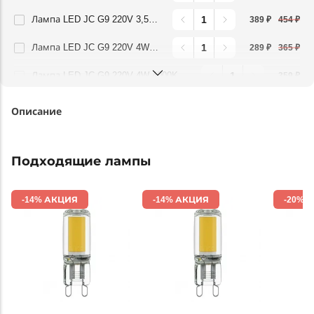
Лампа LED JC G9 220V 3,5W 360G 4000K Lightstar 940424
389 ₽
454 ₽
Лампа LED JC G9 220V 4W 3000K 360G FR Lightstar 940482
289 ₽
365 ₽
Лампа LED JC G9 220V 4W 4000K 360G FR Lightstar 940484
359 ₽
Описание
Подходящие лампы
-14% АКЦИЯ
-14% АКЦИЯ
-20% 