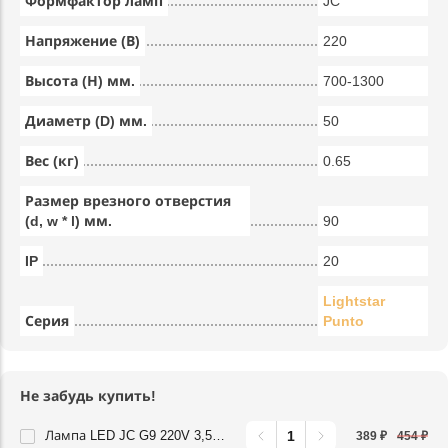
Формфактор ламп
JC
Напряжение (В)
220
Высота (Н) мм.
700-1300
Диаметр (D) мм.
50
Вес (кг)
0.65
Размер врезного отверстия
(d, w * l) мм.
90
IP
20
Lightstar
Серия
Punto
Не забудь купить!
Лампа LED JC G9 220V 3,5W 360G 3000K Lightstar 940422
389 ₽
454 ₽