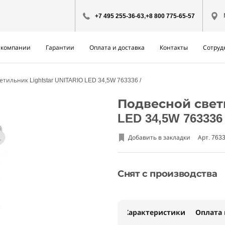
+7 495 255-36-63
,
+8 800 775-65-57
 компании
Гарантии
Оплата и доставка
Контакты
Сотруд
етильник Lightstar UNITARIO LED 34,5W 763336
Подвесной свети
LED 34,5W 763336
Добавить в закладки
Арт. 763
Снят с производства
Характеристики
Оплата 