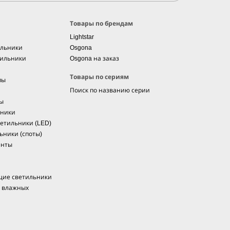
Товары по брендам
Lightstar
ильники
Osgona
тильники
Osgona на заказ
Товары по сериям
пы
Поиск по названию серии
мы
ьники
етильники (LED)
ьники (споты)
енты
щие светильники
я влажных