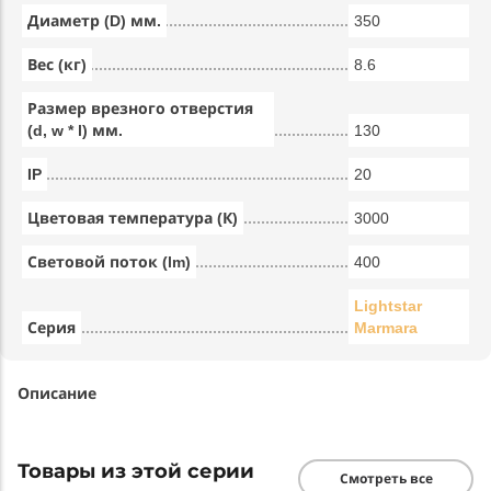
Диаметр (D) мм.
350
Вес (кг)
8.6
Размер врезного отверстия
(d, w * l) мм.
130
IP
20
Цветовая температура (К)
3000
Световой поток (lm)
400
Lightstar
Серия
Marmara
Описание
Товары из этой серии
Смотреть все