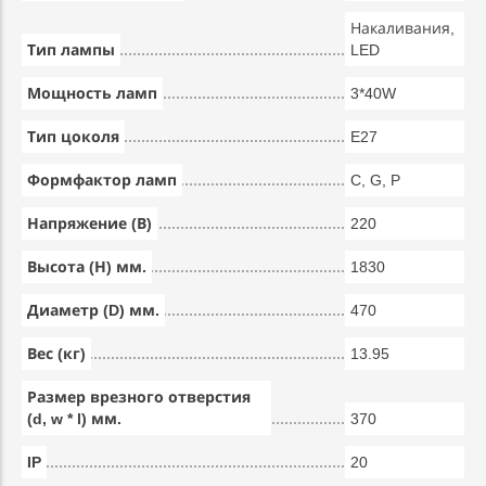
Накаливания,
Тип лампы
LED
Мощность ламп
3*40W
Тип цоколя
E27
Формфактор ламп
C, G, P
Напряжение (В)
220
Высота (Н) мм.
1830
Диаметр (D) мм.
470
Вес (кг)
13.95
Размер врезного отверстия
(d, w * l) мм.
370
IP
20