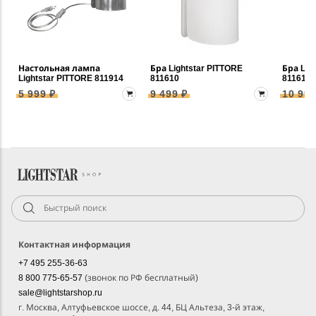
Настольная лампа
Бра Lightstar PITTORE
Бра Lig
Lightstar PITTORE 811914
811610
811612
5 999 ₽
9 499 ₽
10 999
Контактная информация
+7 495 255-36-63
8 800 775-65-57
(звонок по РФ бесплатный)
sale@lightstarshop.ru
г. Москва, Алтуфьевское шоссе, д. 44, БЦ Альтеза, 3-й этаж,