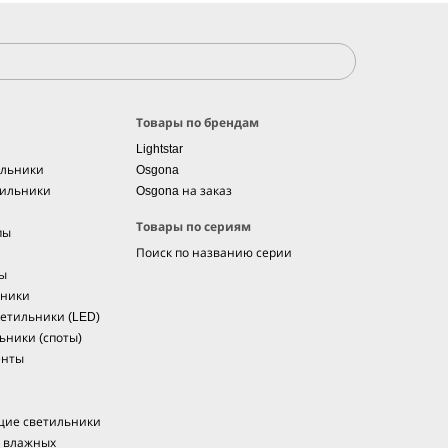
Товары по брендам
Lightstar
ильники
Osgona
тильники
Osgona на заказ
Товары по сериям
пы
Поиск по названию серии
мы
ьники
етильники (LED)
ьники (споты)
енты
щие светильники
я влажных