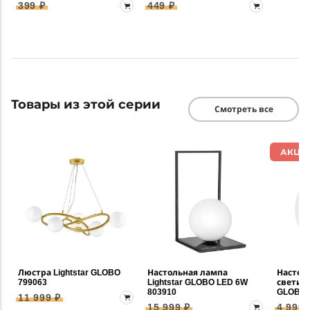
399 ₽
449 ₽
Товары из этой серии
Смотреть все
АКЦИ
Люстра Lightstar GLOBO
Настольная лампа
Настен
799063
Lightstar GLOBO LED 6W
светиль
803910
GLOBO 
11 999 ₽
15 999 ₽
4 999 