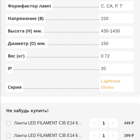
Формфактор ламп
C, CA, P, T
Напряжение (В)
220
Высота (Н) мм.
430-1430
Диаметр (D) мм.
150
Вес (кг)
0.72
IP
20
Lightstar
Серия
Globo
Не забудь купить!
Лампа LED FILAMENT C35 E14 6W 220V 3000K 360G CL Lightstar 933702
449 ₽
Лампа LED FILAMENT C35 E14 6W 220V 4000K 360G CL Lightstar 933704
399 ₽