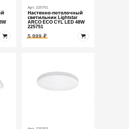
Арт. 225751
ый
Настенно-потолочный
светильник Lightstar
48W
ARCO ECO CYL LED 48W
225751
5 999 ₽
Арт. 225202