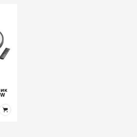
ник
8W