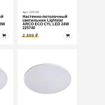
Арт. 225740
ый
Настенно-потолочный
светильник Lightstar
18W
ARCO ECO CYL LED 24W
225740
2 499 ₽