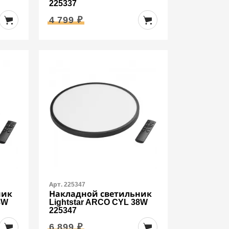
225337
4 799 ₽
Арт. 225347
ник
Накладной светильник
8W
Lightstar ARCO CYL 38W
225347
6 899 ₽