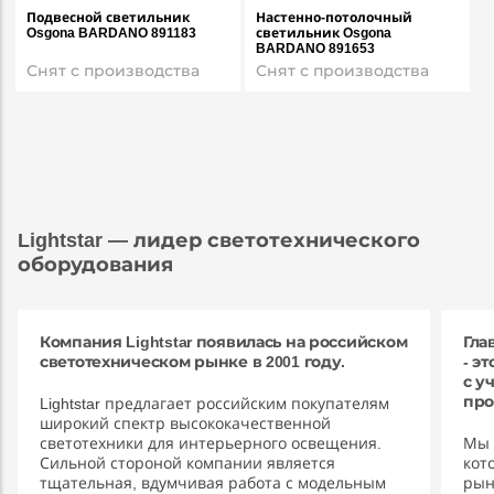
Подвесной светильник
Настенно-потолочный
Osgona BARDANO 891183
светильник Osgona
BARDANO 891653
Снят с производства
Снят с производства
Lightstar — лидер светотехнического
оборудования
Компания Lightstar появилась на российском
Гла
светотехническом рынке в 2001 году.
- э
с у
про
Lightstar предлагает российским покупателям
широкий спектр высококачественной
светотехники для интерьерного освещения.
Мы 
Сильной стороной компании является
кот
тщательная, вдумчивая работа с модельным
рын