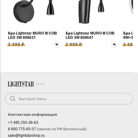
Бра Lightstar MURO III COB
Бра Lightstar MURO III COB
Бра Lig
LED 3W 808637
LED 3W 808647
9W+3W 
2 499 ₽
2 999 ₽
3 499 
Контактная информация
+7 495 255-36-63
8 800 775-65-57
(звонок по РФ бесплатный)
sale@lightstarshop.ru