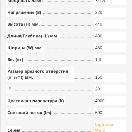
Мощность ламп
7*1W
Напряжение (В)
220
Высота (Н) мм.
440
Длина(Глубина) (L) мм.
480
Ширина (W) мм.
480
Вес (кг)
1.3
Размер врезного отверстия
(d, w * l) мм.
160
IP
20
Цветовая температура (К)
4000
Световой поток (lm)
600
Lightstar
Серия
Muro