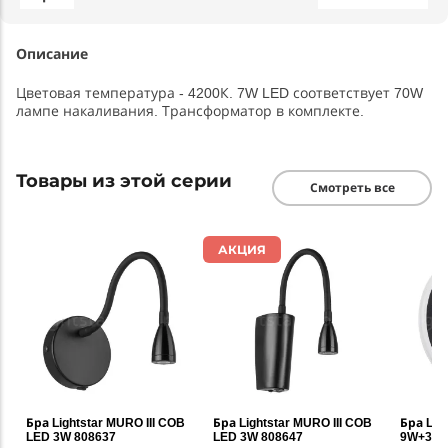
Описание
Цветовая температура - 4200К. 7W LED соответствует 70W
лампе накаливания. Трансформатор в комплекте.
Товары из этой серии
Смотреть все
АКЦИЯ
Бра Lightstar MURO III COB
Бра Lightstar MURO III COB
Бра Lig
LED 3W 808637
LED 3W 808647
9W+3W 