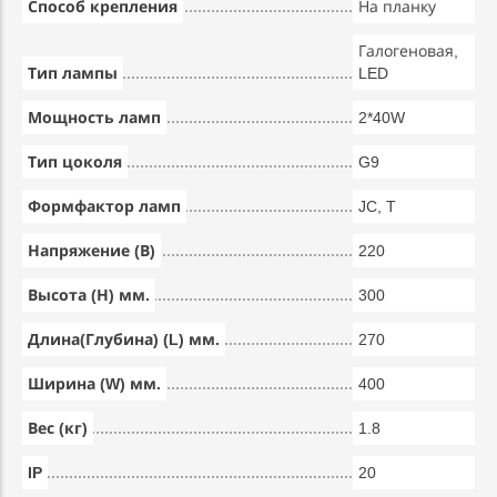
Способ крепления
На планку
Галогеновая,
Тип лампы
LED
Мощность ламп
2*40W
Тип цоколя
G9
Формфактор ламп
JC, T
Напряжение (В)
220
Высота (Н) мм.
300
Длина(Глубина) (L) мм.
270
Ширина (W) мм.
400
Вес (кг)
1.8
IP
20