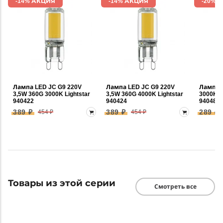
-14% АКЦИЯ
-14% АКЦИЯ
-20% 
Лампа LED JC G9 220V
Лампа LED JC G9 220V
Лампа 
3,5W 360G 3000K Lightstar
3,5W 360G 4000K Lightstar
3000K 3
940422
940424
940482
389 ₽
389 ₽
289 ₽
454 ₽
454 ₽
Товары из этой серии
Смотреть все