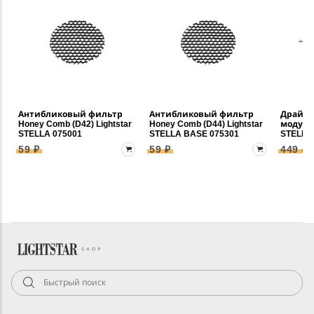
Антибликовый фильтр
Антибликовый фильтр
Драйве
Honey Comb (D42) Lightstar
Honey Comb (D44) Lightstar
модулей
STELLA 075001
STELLA BASE 075301
STELLA
59 ₽
59 ₽
449 ₽