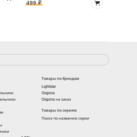
499 ₽
499 ₽
Товары по брендам
Lightstar
ильники
Osgona
тильники
Osgona на заказ
Товары по сериям
пы
Поиск по названию серии
мы
ьники