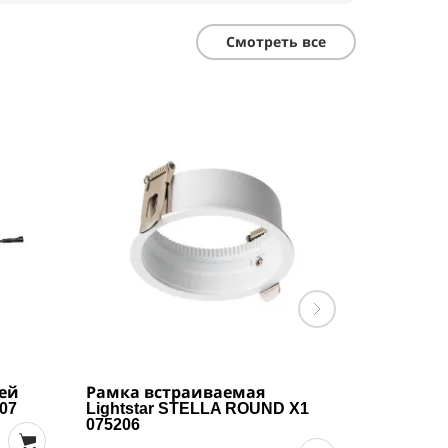
Смотреть все
ей
Рамка встраиваемая
Рамка в
07
Lightstar STELLA ROUND X1
Lightsta
075206
075207