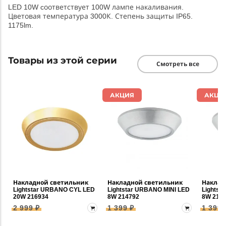
LED 10W cоответствует 100W лампе накаливания.
Цветовая температура 3000К. Степень защиты IP65.
1175lm.
Товары из этой серии
Смотреть все
АКЦИЯ
АКЦИ
Накладной светильник
Накладной светильник
Наклад
Lightstar URBANO CYL LED
Lightstar URBANO MINI LED
Lightst
20W 216934
8W 214792
8W 214
2 999 ₽
1 399 ₽
1 399 