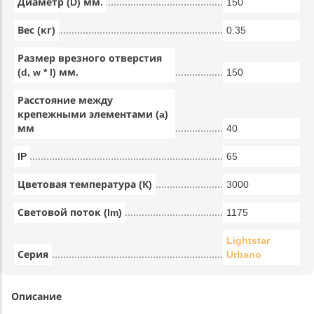
Диаметр (D) мм.
150
Вес (кг)
0.35
Размер врезного отверстия
(d, w * l) мм.
150
Расстояние между
крепежными элементами (a)
мм
40
IP
65
Цветовая температура (К)
3000
Световой поток (lm)
1175
Lightstar
Серия
Urbano
Описание