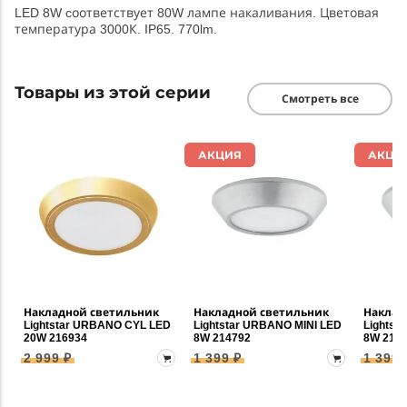
LED 8W cоответствует 80W лампе накаливания. Цветовая
температура 3000К. IP65. 770lm.
Товары из этой серии
Смотреть все
АКЦИЯ
АКЦИ
Накладной светильник
Накладной светильник
Наклад
Lightstar URBANO CYL LED
Lightstar URBANO MINI LED
Lightst
20W 216934
8W 214792
8W 214
2 999 ₽
1 399 ₽
1 399 