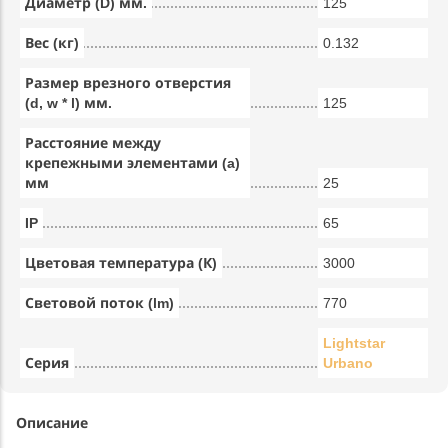
Диаметр (D) мм.
125
Вес (кг)
0.132
Размер врезного отверстия
(d, w * l) мм.
125
Расстояние между
крепежными элементами (a)
мм
25
IP
65
Цветовая температура (К)
3000
Световой поток (lm)
770
Lightstar
Серия
Urbano
Описание