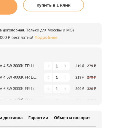
Купить в 1 клик
а договорная. Только для Москвы и МО)
 000 ₽ бесплатно!
Подробнее
00K FR Lightstar 940252
219 ₽
279 ₽
00K FR Lightstar 940254
219 ₽
279 ₽
00K FR Lightstar 940262
399 ₽
320 ₽
00K FR Lightstar 940264
399 ₽
320 ₽
и доставка
Гарантии
Обмен и возврат