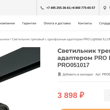
+7 495 255-36-63
,
+8 800 775-65-57
 компании
Гарантии
Оплата и доставка
Контакты
Сотруд
льники
Светильник трековый с однофазным адаптером PRO Lightstar IL
Светильник тр
адаптером PRO L
PRO051017
Добавить в закладки
Арт. PRO
3 898 ₽