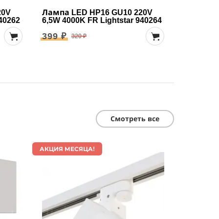
20V
Лампа LED HP16 GU10 220V
940262
6,5W 4000K FR Lightstar 940264
399 ₽
320 ₽
Смотреть все
АКЦИЯ МЕСЯЦА!
АКЦИЯ МЕ