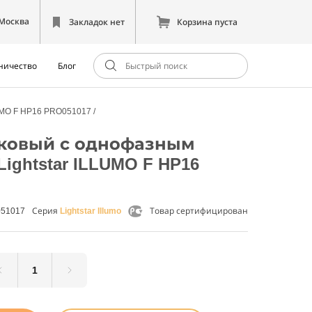
Москва
Закладок нет
Корзина пуста
ничество
Блог
LUMO F HP16 PRO051017
ековый с однофазным
ightstar ILLUMO F HP16
051017
Серия
Lightstar Illumo
Товар сертифицирован