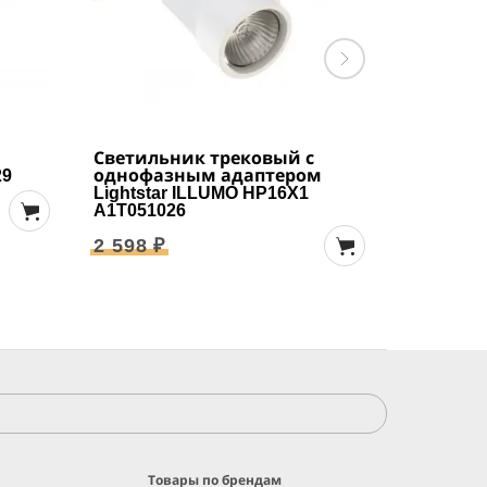
Светильник трековый с
Светиль
29
однофазным адаптером
однофа
Lightstar ILLUMO HP16X1
Lightsta
A1T051026
A1T0510
2 598 ₽
2 598 ₽
Товары по брендам