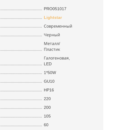
PRO051017
Lightstar
Современный
Черный
Металл/
Пластик
Галогеновая,
LED
1*50W
GU10
HP16
220
200
105
60