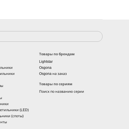
Товары по брендам
Lightstar
ильники
Osgona
тильники
Osgona на заказ
Товары по сериям
пы
Поиск по названию серии
мы
ьники
етильники (LED)
ьники (споты)
енты