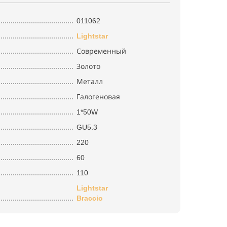
011062
Lightstar
Современный
Золото
Металл
Галогеновая
1*50W
GU5.3
220
60
110
Lightstar
Braccio