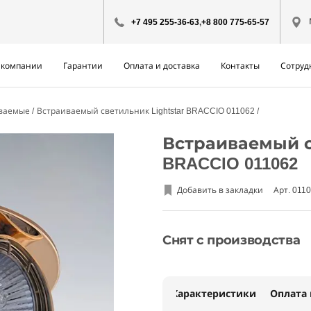
+7 495 255-36-63
,
+8 800 775-65-57
 компании
Гарантии
Оплата и доставка
Контакты
Сотруд
иваемые
Встраиваемый светильник Lightstar BRACCIO 011062
Встраиваемый св
BRACCIO 011062
Добавить в закладки
Арт. 011
Снят с производства
Характеристики
Оплата 