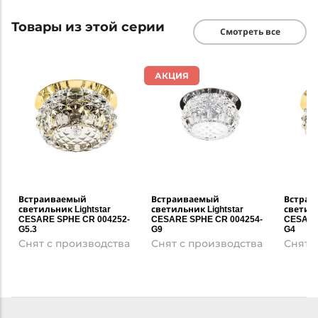
Товары из этой серии
Смотреть все
АКЦИЯ
Встраиваемый
Встраиваемый
Встраи
светильник Lightstar
светильник Lightstar
светиль
CESARE SPHE CR 004252-
CESARE SPHE CR 004254-
CESARE
G5.3
G9
G4
Снят с производства
Снят с производства
Снят 