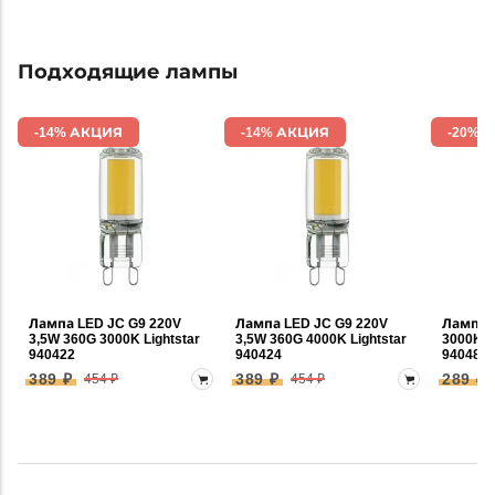
Подходящие лампы
-14% АКЦИЯ
-14% АКЦИЯ
-20% 
Лампа LED JC G9 220V
Лампа LED JC G9 220V
Лампа 
3,5W 360G 3000K Lightstar
3,5W 360G 4000K Lightstar
3000K 3
940422
940424
940482
389 ₽
389 ₽
289 ₽
454 ₽
454 ₽