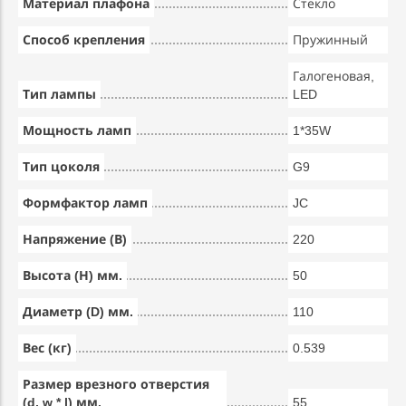
Материал плафона
Стекло
Способ крепления
Пружинный
Галогеновая,
Тип лампы
LED
Мощность ламп
1*35W
Тип цоколя
G9
Формфактор ламп
JC
Напряжение (В)
220
Высота (Н) мм.
50
Диаметр (D) мм.
110
Вес (кг)
0.539
Размер врезного отверстия
(d, w * l) мм.
55