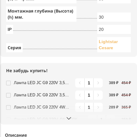
Монтажная глубина (Высота)
(h) мм.
30
IP
20
Lightstar
Серия
Cesare
Не забудь купить!
Лампа LED JC G9 220V 3,5W 360G 3000K Lightstar 940422
389 ₽
454 ₽
Лампа LED JC G9 220V 3,5W 360G 4000K Lightstar 940424
389 ₽
454 ₽
Лампа LED JC G9 220V 4W 3000K 360G FR Lightstar 940482
289 ₽
365 ₽
Лампа LED JC G9 220V 4W 4000K 360G FR Lightstar 940484
359 ₽
Описание