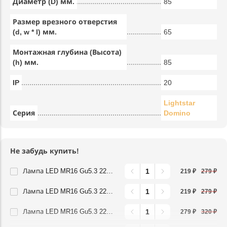
Диаметр (D) мм.
85
Размер врезного отверстия
(d, w * l) мм.
65
Монтажная глубина (Высота)
(h) мм.
85
IP
20
Lightstar
Серия
Domino
Не забудь купить!
Лампа LED MR16 Gu5.3 220V 4,5W 3000K FR Lightstar 940202
219 ₽
279 ₽
Лампа LED MR16 Gu5.3 220V 4,5W 4000K FR Lightstar 940204
219 ₽
279 ₽
Лампа LED MR16 Gu5.3 220V 6,5W 3000K FR Lightstar 940212
279 ₽
320 ₽