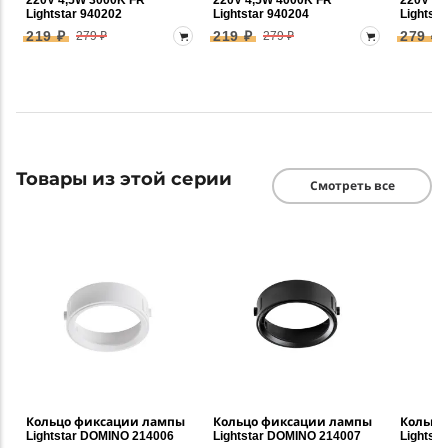
220V 4,5W 3000K FR
220V 4,5W 4000K FR
220V 6,
Lightstar 940202
Lightstar 940204
Lightsta
219 ₽
219 ₽
279 ₽
279 ₽
279 ₽
Товары из этой серии
Смотреть все
Кольцо фиксации лампы
Кольцо фиксации лампы
Кольцо
Lightstar DOMINO 214006
Lightstar DOMINO 214007
Lightst