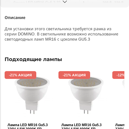
Лампа LED MR16 Gu5.3 220V 6,5W 4000K FR Lightstar 940214
299 ₽
320 ₽
Описание
Для установки этого светильника требуется рамка из
серии DOMINO. В светильнике возможно использование
светодиодных ламп MR16 с цоколем GU5.3
Подходящие лампы
-21% АКЦИЯ
-21% АКЦИЯ
-12% 
Лампа LED MR16 Gu5.3
Лампа LED MR16 Gu5.3
Лампа 