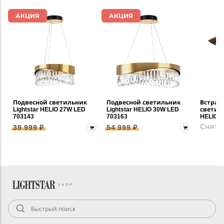
АКЦИЯ
АКЦИЯ
Подвесной светильник
Подвесной светильник
Встраи
Lightstar HELIO 27W LED
Lightstar HELIO 30W LED
светиль
703143
703163
HELIO 0
Снят 
39 999 ₽
54 999 ₽