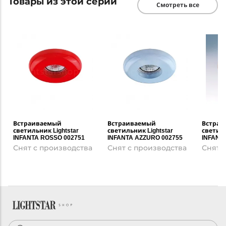
Товары из этой серии
Смотреть все
Встраиваемый
Встраиваемый
Встраи
светильник Lightstar
светильник Lightstar
светиль
INFANTA ROSSO 002751
INFANTA AZZURO 002755
INFANTA
Снят с производства
Снят с производства
Снят 