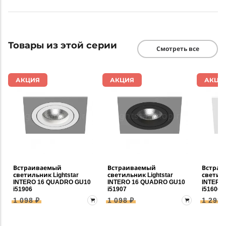
Товары из этой серии
Смотреть все
АКЦИЯ
АКЦИЯ
АКЦИ
Встраиваемый
Встраиваемый
Встраи
светильник Lightstar
светильник Lightstar
светиль
INTERO 16 QUADRO GU10
INTERO 16 QUADRO GU10
INTERO
i51906
i51907
i51606
1 098 ₽
1 098 ₽
1 298 