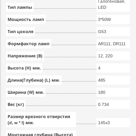
Галогеновая,
Тип лампы
LED
Мощность ламп
3*50W
Тип цоколя
G53
Формфактор ламп
AR111, DR111
Напряжение (В)
12, 220
Высота (Н) мм.
4
Длина(Глубина) (L) мм.
485
Ширина (W) мм.
180
Вес (кг)
0.734
Размер врезного отверстия
(d, w * l) мм.
145х3
Монтажная глубина (Высота)