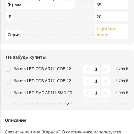
(h) мм.
65
IP
20
Lightstar
Серия
Intero
Не забудь купить!
Лампа LED COB AR111 COB 12W 220V 3000K Lightstar 932132
1 799 ₽
Лампа LED COB AR111 COB 12W 220V 4000K Lightstar 932134
1 799 ₽
Лампа LED SMD AR111 SMD FR 12W 220V 3000K Lightstar 932142
1 999 ₽
Лампа LED SMD AR111 SMD FR 12W 220V 4000K Lightstar 932144
1 999 ₽
Описание
Светильник типа "Кардан". В светильнике используется