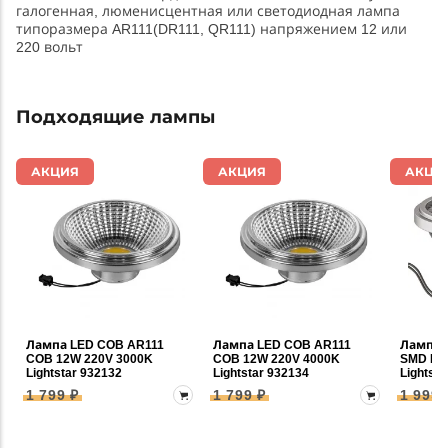
галогенная, люменисцентная или светодиодная лампа
типоразмера AR111(DR111, QR111) напряжением 12 или
220 вольт
Подходящие лампы
АКЦИЯ
АКЦИЯ
АКЦИ
Лампа LED COB AR111
Лампа LED COB AR111
Лампа 
COB 12W 220V 3000K
COB 12W 220V 4000K
SMD FR
Lightstar 932132
Lightstar 932134
Lightsta
1 799 ₽
1 799 ₽
1 999 