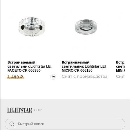
Встраиваемый
Встраиваемый
Встраи
светильник Lightstar LEI
светильник Lightstar LEI
светиль
FACETO CR 006350
MICRO CR 006150
MINI 00
Снят с производства
Снят 
1 499 ₽