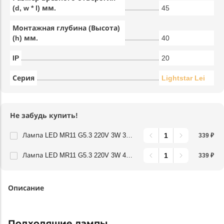
(d, w * l) мм.
45
Монтажная глубина (Высота)
(h) мм.
40
IP
20
Серия
Lightstar Lei
Не забудь купить!
Лампа LED MR11 G5.3 220V 3W 3000K 120G Lightstar 940902
339 ₽
Лампа LED MR11 G5.3 220V 3W 4000K 120G Lightstar 940904
339 ₽
Описание
Подходящие лампы