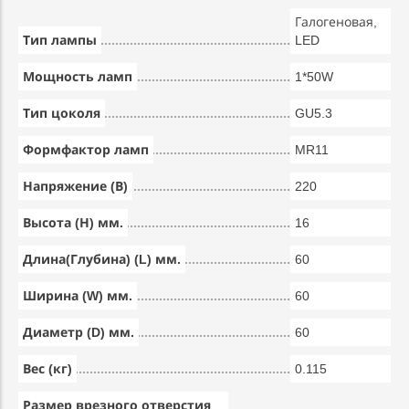
Галогеновая,
Тип лампы
LED
Мощность ламп
1*50W
Тип цоколя
GU5.3
Формфактор ламп
MR11
Напряжение (В)
220
Высота (Н) мм.
16
Длина(Глубина) (L) мм.
60
Ширина (W) мм.
60
Диаметр (D) мм.
60
Вес (кг)
0.115
Размер врезного отверстия