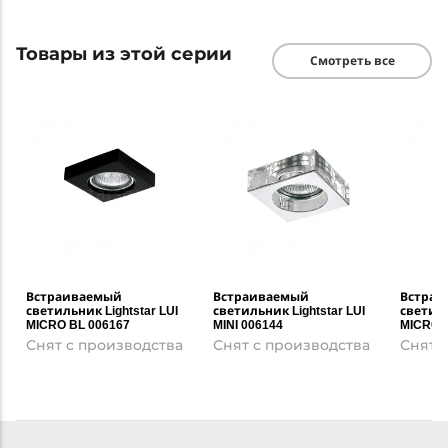
Товары из этой серии
Смотреть все
Встраиваемый
Встраиваемый
Встраи
светильник Lightstar LUI
светильник Lightstar LUI
светиль
MICRO BL 006167
MINI 006144
MICRO 
Снят с производства
Снят с производства
Снят 