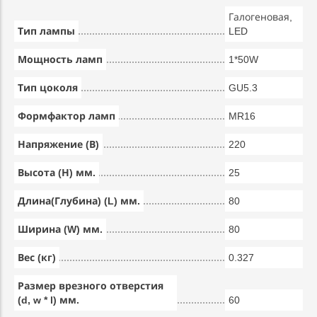
Галогеновая,
Тип лампы
LED
Мощность ламп
1*50W
Тип цоколя
GU5.3
Формфактор ламп
MR16
Напряжение (В)
220
Высота (Н) мм.
25
Длина(Глубина) (L) мм.
80
Ширина (W) мм.
80
Вес (кг)
0.327
Размер врезного отверстия
(d, w * l) мм.
60