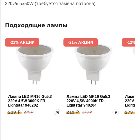
220v/max50W (требуется замена патрона)
Подходящие лампы
-21% АКЦИЯ
-21% АКЦИЯ
-12% 
Лампа LED MR16 Gu5.3
Лампа LED MR16 Gu5.3
Лампа 
220V 4,5W 3000K FR
220V 4,5W 4000K FR
220V 6,
Lightstar 940202
Lightstar 940204
Lightsta
219 ₽
219 ₽
279 ₽
279 ₽
279 ₽