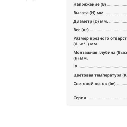
Напряжение (В)
Высота (Н) мм.
Диаметр (D) мм.
Вес (кг)
Размер врезного отверс
(d, w * l) мм.
Монтажная глубина (Выс
(h) мм.
IP
Цветовая температура (К
Световой поток (lm)
Серия