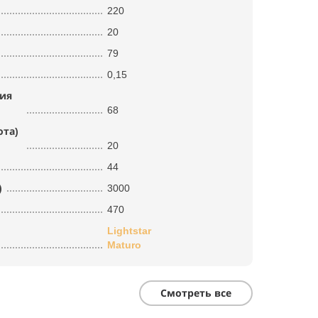
220
20
79
0,15
тия
68
ота)
20
44
)
3000
470
Lightstar
Maturo
Смотреть все