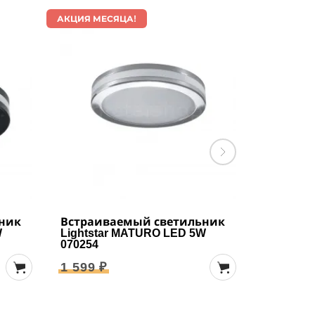
АКЦИЯ МЕСЯЦА!
АКЦИЯ МЕ
ник
Встраиваемый светильник
Встраив
W
Lightstar MATURO LED 5W
Lightsta
070254
070252
1 599 ₽
1 599 ₽