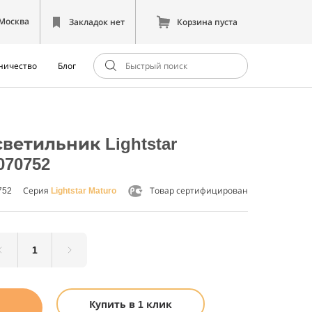
Москва
Закладок нет
Корзина пуста
ничество
Блог
етильник Lightstar
070752
752
Серия
Lightstar Maturo
Товар сертифицирован
Купить в 1 клик