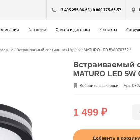
+7 495 255-36-63
,
+8 800 775-65-57
 компании
Гарантии
Оплата и доставка
Контакты
Сотруд
иваемые
Встраиваемый светильник Lightstar MATURO LED 5W 070752
Встраиваемый св
MATURO LED 5W 
Добавить в закладки
Арт. 070
1 499 ₽
Добавить в корзину