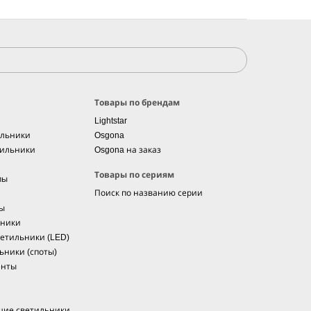
Товары по брендам
Lightstar
ильники
Osgona
тильники
Osgona на заказ
Товары по сериям
пы
Поиск по названию серии
мы
ьники
етильники (LED)
ьники (споты)
енты
щие светильники