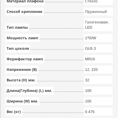
Материал плафона
Стекло
Способ крепления
Пружинный
Галогеновая,
Тип лампы
LED
Мощность ламп
1*50W
Тип цоколя
GU5.3
Формфактор ламп
MR16
Напряжение (В)
12, 220
Высота (Н) мм.
32
Длина(Глубина) (L) мм.
100
Ширина (W) мм.
100
Вес (кг)
0.476