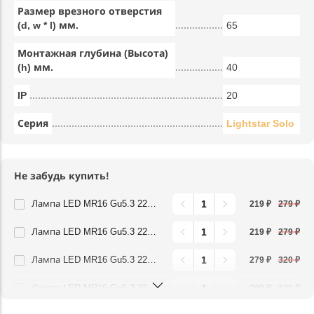
Размер врезного отверстия
(d, w * l) мм.
65
Монтажная глубина (Высота)
(h) мм.
40
IP
20
Серия
Lightstar Solo
Не забудь купить!
Лампа LED MR16 Gu5.3 220V 4,5W 3000K FR Lightstar 940202
219 ₽
279 ₽
Лампа LED MR16 Gu5.3 220V 4,5W 4000K FR Lightstar 940204
219 ₽
279 ₽
Лампа LED MR16 Gu5.3 220V 6,5W 3000K FR Lightstar 940212
279 ₽
320 ₽
Лампа LED MR16 Gu5.3 220V 6,5W 4000K FR Lightstar 940214
299 ₽
320 ₽