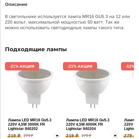
Описание
В светильнике используется лампа MR16 GU5.3 на 12 или
220 вольт, максимальной мощностью 50 ватт. Так же
можно использовать светодиодные лампы такого типа.
Подходящие лампы
-21% АКЦИЯ
-21% АКЦИЯ
-12% 
Лампа LED MR16 Gu5.3
Лампа LED MR16 Gu5.3
Лампа 
220V 4,5W 3000K FR
220V 4,5W 4000K FR
220V 6,
Lightstar 940202
Lightstar 940204
Lightsta
219 ₽
219 ₽
279 ₽
279 ₽
279 ₽