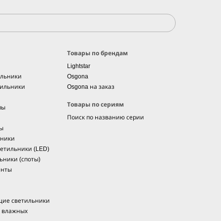
Товары по брендам
Lightstar
ильники
Osgona
тильники
Osgona на заказ
Товары по сериям
пы
Поиск по названию серии
мы
ьники
етильники (LED)
ьники (споты)
енты
щие светильники
я влажных