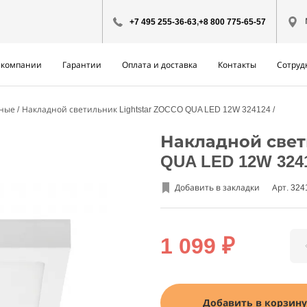
+7 495 255-36-63
,
+8 800 775-65-57
 компании
Гарантии
Оплата и доставка
Контакты
Сотруд
дные
Накладной светильник Lightstar ZOCCO QUA LED 12W 324124
Накладной свети
QUA LED 12W 324
Добавить в закладки
Арт. 324
1 099 ₽
Добавить в корзину