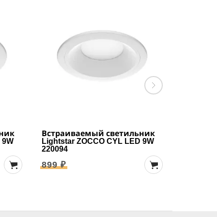
ник
Встраиваемый светильник
Накладн
D 9W
Lightstar ZOCCO CYL LED 9W
Lightsta
220094
323124
899 ₽
999 ₽