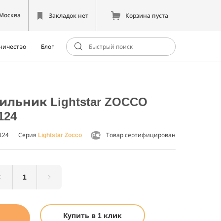
Москва
Закладок нет
Корзина пуста
ничество
Блог
льник Lightstar ZOCCO
124
124
Серия
Lightstar Zocco
Товар сертифицирован
Купить в 1 клик