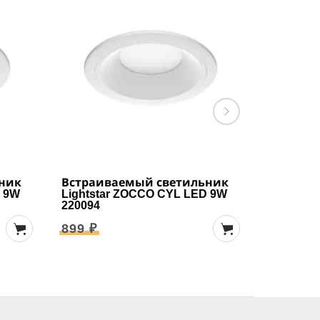
ник
Встраиваемый светильник
Накладн
D 9W
Lightstar ZOCCO CYL LED 9W
Lightsta
220094
323124
899 ₽
999 ₽