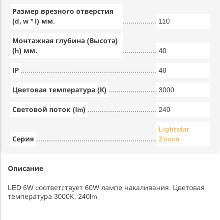
Размер врезного отверстия
(d, w * l) мм.
110
Монтажная глубина (Высота)
(h) мм.
40
IP
40
Цветовая температура (К)
3000
Световой поток (lm)
240
Lightstar
Серия
Zocco
Описание
LED 6W cоответствует 60W лампе накаливания. Цветовая
температура 3000К. 240lm