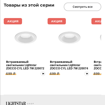
Товары из этой серии
Смотреть все
АКЦИЯ
АКЦИЯ
АКЦИ
Встраиваемый
Встраиваемый
Встраи
светильник Lightstar
светильник Lightstar
светиль
ZOCCO CYL LED 7W 220072
ZOCCO CYL LED 7W 220074
ZOCCO 
699 ₽
699 ₽
899 ₽