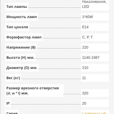
Накаливания,
Тип лампы
LED
Мощность ламп
1*40W
Тип цоколя
E14
Формфактор ламп
C, P, T
Напряжение (В)
220
Высота (Н) мм.
1140-1987
Диаметр (D) мм.
210
Вес (кг)
11
Размер врезного отверстия
(d, w * l) мм.
320
IP
20
Серия
Lightstar Loft