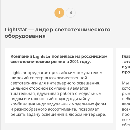
1
4
Lightstar — лидер светотехнического
оборудования
Компания Lightstar появилась на российском
Гла
светотехническом рынке в 2001 году.
- э
с у
про
Lightstar предлагает российским покупателям
широкий спектр высококачественной
светотехники для интерьерного освещения.
Мы 
Сильной стороной компании является
кот
тщательная, вдумчивая работа с модельным
рын
рядом и итальянский подход к дизайну:
неб
комбинация индивидуальных модельных форм
явл
и разнообразного ассортимента, позволяет
воз
решать задачу освещения в любом интерьере.
про
воз
обе