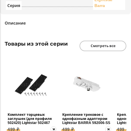
Серия
Barra
Описание
Товары из этой серии
Смотреть все
Комплект торцевых
Крепление трековое с
Крепле
заглушек (для профиля
однофазным адаптером
однофа
502420) Lightstar 502467
Lightstar BARRA 592006-SS
Lightst
499 ₽
499 ₽
499 ₽