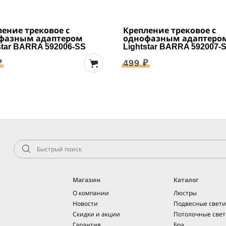
ение трековое с
Крепление трековое с
фазным адаптером
однофазным адаптеро
star BARRA 592006-SS
Lightstar BARRA 592007-
₽
499 ₽
Магазин
Каталог
О компании
Люстры
Новости
Подвесные свет
Скидки и акции
Потолочные све
Гарантия
Бра