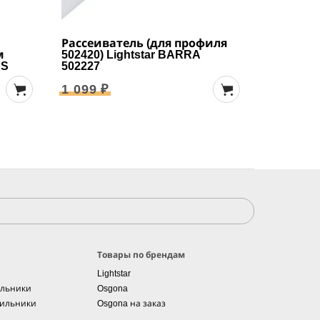
Рассеиватель (для профиля
Профиль
м
502420) Lightstar BARRA
однофаз
SS
502227
потолок 
502420
1 099 ₽
6 899 ₽
Товары по брендам
Lightstar
ильники
Osgona
тильники
Osgona на заказ