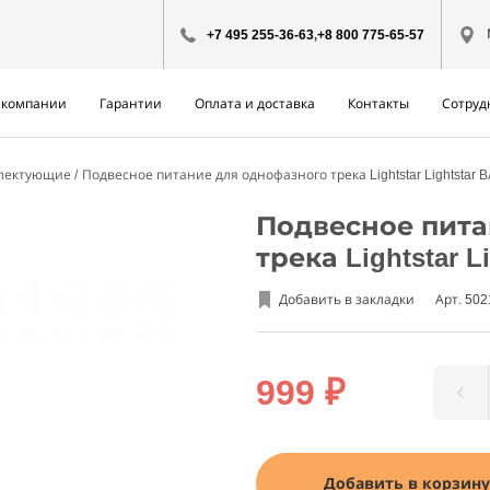
+7 495 255-36-63
,
+8 800 775-65-57
 компании
Гарантии
Оплата и доставка
Контакты
Сотруд
лектующие
Подвесное питание для однофазного трека Lightstar Lightstar
Подвесное пита
трека Lightstar L
Добавить в закладки
Арт. 50
999 ₽
Добавить в корзину