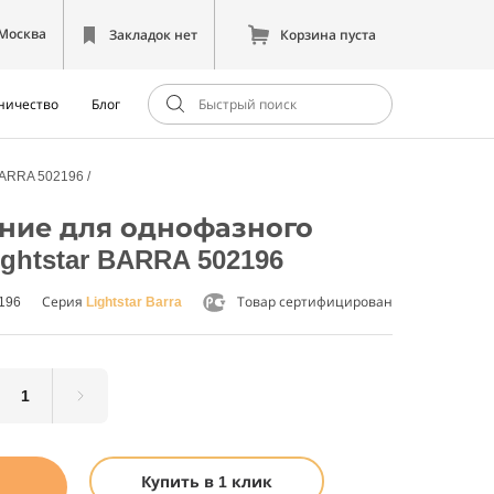
Москва
Закладок нет
Корзина пуста
ничество
Блог
 BARRA 502196
ние для однофазного
ightstar BARRA 502196
2196
Серия
Lightstar Barra
Товар сертифицирован
Купить в 1 клик