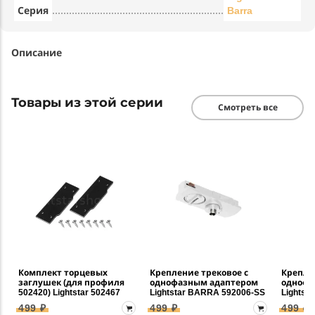
Серия
Barra
Описание
Товары из этой серии
Смотреть все
Комплект торцевых
Крепление трековое с
Крепле
заглушек (для профиля
однофазным адаптером
однофа
502420) Lightstar 502467
Lightstar BARRA 592006-SS
Lightst
499 ₽
499 ₽
499 ₽